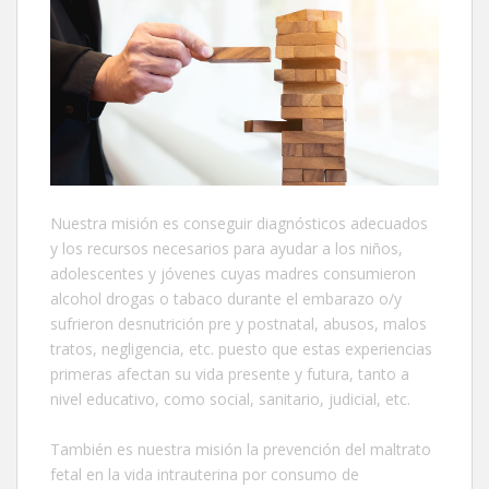
Nuestra misión es conseguir diagnósticos adecuados
y los recursos necesarios para ayudar a los niños,
adolescentes y jóvenes cuyas madres consumieron
alcohol drogas o tabaco durante el embarazo o/y
sufrieron desnutrición pre y postnatal, abusos, malos
tratos, negligencia, etc. puesto que estas experiencias
primeras afectan su vida presente y futura, tanto a
nivel educativo, como social, sanitario, judicial, etc.
También es nuestra misión la prevención del maltrato
fetal en la vida intrauterina por consumo de