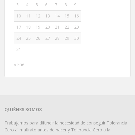
3
4
5
6
7
8
9
10
11
12
13
14
15
16
17
18
19
20
21
22
23
24
25
26
27
28
29
30
31
« Ene
QUIÉNES SOMOS
Trabajamos para difundir la necesidad de conseguir Tolerancia
Cero al maltrato antes de nacer y Tolerancia Cero a la