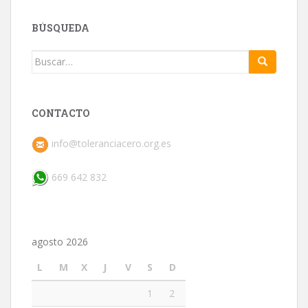
BÚSQUEDA
Buscar:
CONTACTO
info@toleranciacero.org.es
669 642 832
agosto 2026
L
M
X
J
V
S
D
1
2