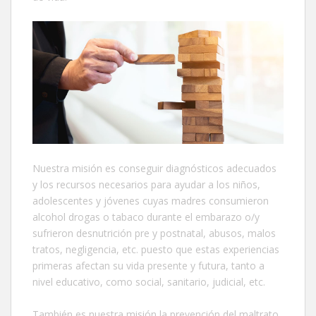
Nuestra misión es conseguir diagnósticos adecuados
y los recursos necesarios para ayudar a los niños,
adolescentes y jóvenes cuyas madres consumieron
alcohol drogas o tabaco durante el embarazo o/y
sufrieron desnutrición pre y postnatal, abusos, malos
tratos, negligencia, etc. puesto que estas experiencias
primeras afectan su vida presente y futura, tanto a
nivel educativo, como social, sanitario, judicial, etc.
También es nuestra misión la prevención del maltrato