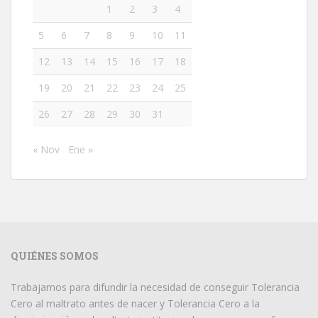
1
2
3
4
5
6
7
8
9
10
11
12
13
14
15
16
17
18
19
20
21
22
23
24
25
26
27
28
29
30
31
« Nov
Ene »
QUIÉNES SOMOS
Trabajamos para difundir la necesidad de conseguir Tolerancia
Cero al maltrato antes de nacer y Tolerancia Cero a la