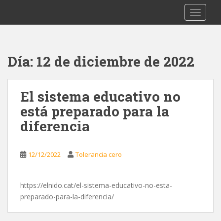
S
Tolerancia Cero
TOGGLE
k
i
p
t
Día:
12 de diciembre de 2022
o
m
a
El sistema educativo no
i
está preparado para la
n
c
diferencia
o
n
t
12/12/2022
Tolerancia cero
e
n
https://elnido.cat/el-sistema-educativo-no-esta-
t
preparado-para-la-diferencia/