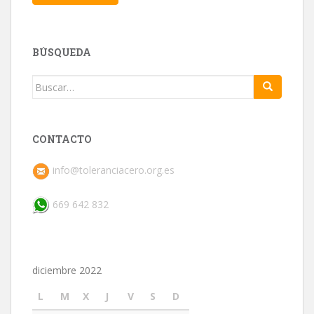
BÚSQUEDA
Buscar:
CONTACTO
info@toleranciacero.org.es
669 642 832
diciembre 2022
L
M
X
J
V
S
D