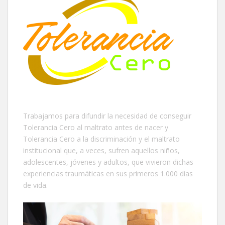
Trabajamos para difundir la necesidad de conseguir
Tolerancia Cero al maltrato antes de nacer y
Tolerancia Cero a la discriminación y el maltrato
institucional que, a veces, sufren aquellos niños,
adolescentes, jóvenes y adultos, que vivieron dichas
experiencias traumáticas en sus primeros 1.000 días
de vida.