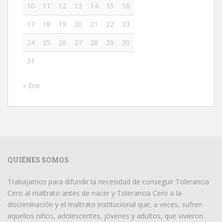
10
11
12
13
14
15
16
17
18
19
20
21
22
23
24
25
26
27
28
29
30
31
« Ene
QUIÉNES SOMOS
Trabajamos para difundir la necesidad de conseguir Tolerancia
Cero al maltrato antes de nacer y Tolerancia Cero a la
discriminación y el maltrato institucional que, a veces, sufren
aquellos niños, adolescentes, jóvenes y adultos, que vivieron