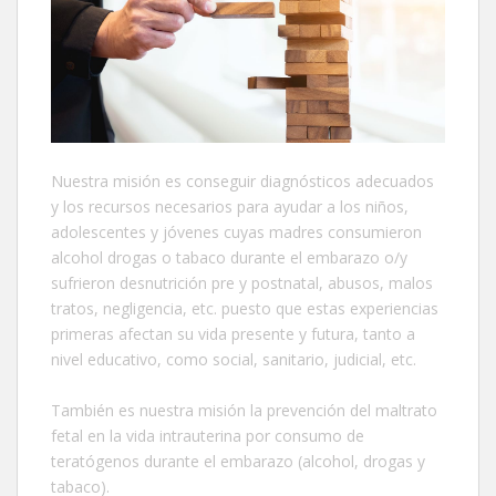
Nuestra misión es conseguir diagnósticos adecuados
y los recursos necesarios para ayudar a los niños,
adolescentes y jóvenes cuyas madres consumieron
alcohol drogas o tabaco durante el embarazo o/y
sufrieron desnutrición pre y postnatal, abusos, malos
tratos, negligencia, etc. puesto que estas experiencias
primeras afectan su vida presente y futura, tanto a
nivel educativo, como social, sanitario, judicial, etc.
También es nuestra misión la prevención del maltrato
fetal en la vida intrauterina por consumo de
teratógenos durante el embarazo (alcohol, drogas y
tabaco).