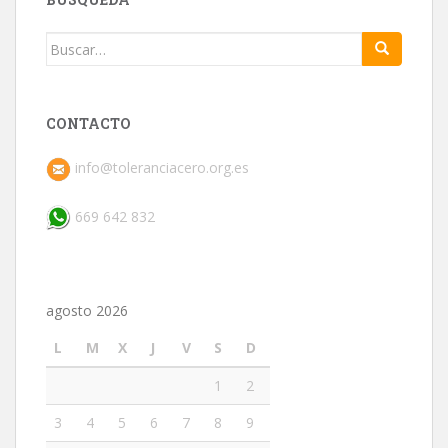
Buscar:
CONTACTO
info@toleranciacero.org.es
669 642 832
agosto 2026
L
M
X
J
V
S
D
1
2
3
4
5
6
7
8
9