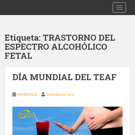
S
Tolerancia Cero
TOGGLE
k
i
p
t
Etiqueta:
TRASTORNO DEL
o
ESPECTRO ALCOHÓLICO
m
a
FETAL
i
n
c
DÍA MUNDIAL DEL TEAF
o
n
t
09/09/2024
Tolerancia cero
e
n
t