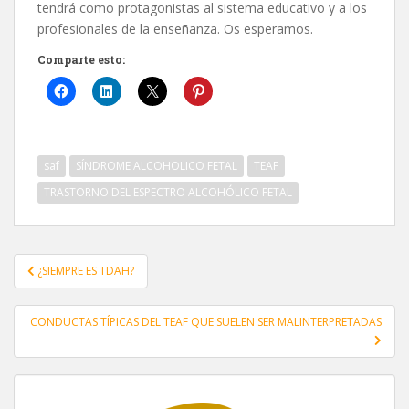
tendrá como protagonistas al sistema educativo y a los
profesionales de la enseñanza. Os esperamos.
Comparte esto:
saf
SÍNDROME ALCOHOLICO FETAL
TEAF
TRASTORNO DEL ESPECTRO ALCOHÓLICO FETAL
Navegación
¿SIEMPRE ES TDAH?
de
entradas
CONDUCTAS TÍPICAS DEL TEAF QUE SUELEN SER MALINTERPRETADAS